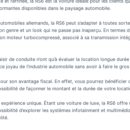
 et raffinée, la RS6 est la voiture idéale pour les clients 
rformantes disponibles dans le paysage automobile.
automobiles allemands, la RS6 peut s’adapter à toutes sort
son genre et un look qui ne passe pas inaperçu. En termes 
Son moteur turbocompressé, associé à sa transmission intégr
aisir de conduite n’ont qu’à évaluer la location longue duré
 ce joyau de l’industrie automobile sans avoir à faire le gro
ur son avantage fiscal. En effet, vous pourrez bénéficier 
ssibilité de façonner le montant et la durée de votre locati
e expérience unique. Étant une voiture de luxe, la RS6 offr
sibilité d’explorer les systèmes infotainment et multimédi
ité.