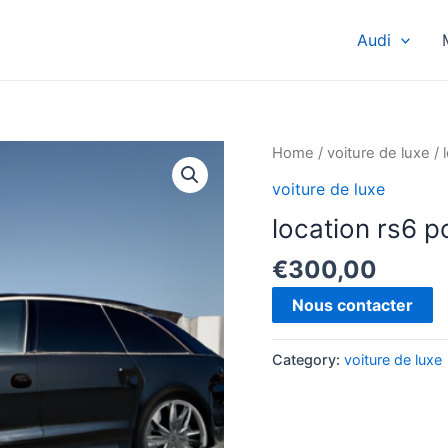
Audi
Home
/
voiture de luxe
/ 
voiture de luxe
location rs6 
€
300,00
Nous contacter
Category:
voiture de luxe