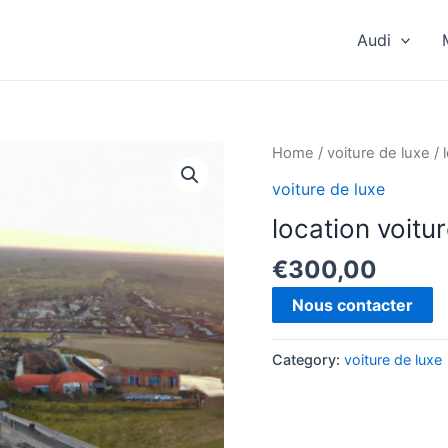
Audi
Home
/
voiture de luxe
/ 
voiture de luxe
location voitu
€
300,00
Nous contacter
Category:
voiture de luxe