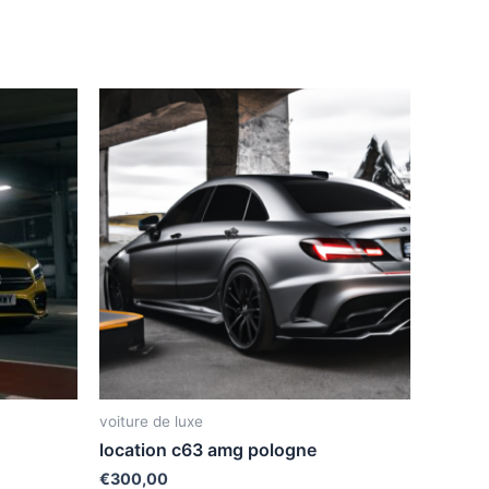
voiture de luxe
location c63 amg pologne
€
300,00