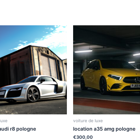
luxe
voiture de luxe
audi r8 pologne
location a35 amg pologne
€
300,00