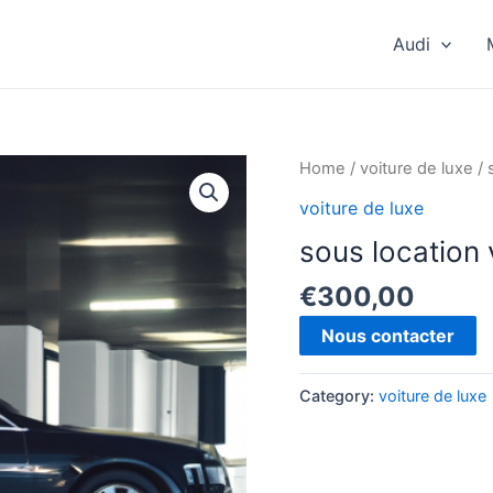
Audi
Home
/
voiture de luxe
/ 
voiture de luxe
sous location 
€
300,00
Nous contacter
Category:
voiture de luxe