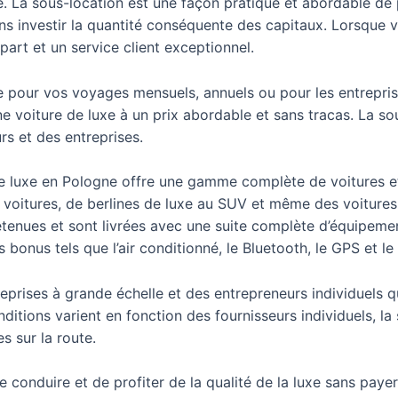
re. La sous-location est une façon pratique et abordable de 
ns investir la quantité conséquente des capitaux. Lorsque v
part et un service client exceptionnel.
 pour vos voyages mensuels, annuels ou pour les entreprises,
ne voiture de luxe à un prix abordable et sans tracas. La sou
s et des entreprises.
de luxe en Pologne offre une gamme complète de voitures et
e voitures, de berlines de luxe au SUV et même des voitures
etenues et sont livrées avec une suite complète d’équipemen
 bonus tels que l’air conditionné, le Bluetooth, le GPS et le 
eprises à grande échelle et des entrepreneurs individuels q
nditions varient en fonction des fournisseurs individuels, la
s sur la route.
conduire et de profiter de la qualité de la luxe sans payer